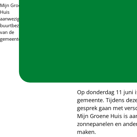
Mijn Groene
Huis
aanwezig bij
buurtbezoek
van de
gemeente
Op donderdag 11 juni i
gemeente. Tijdens deze
gesprek gaan met versc
Mijn Groene Huis is aa
zonnepanelen en ander
maken.