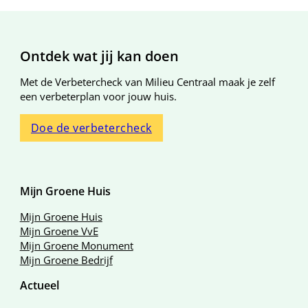
Algemene informatie
Ontdek wat jij kan doen
Met de Verbetercheck van Milieu Centraal maak je zelf
een verbeterplan voor jouw huis.
Doe de verbetercheck
Mijn Groene Huis
Mijn Groene Huis
Mijn Groene VvE
Mijn Groene Monument
Mijn Groene Bedrijf
Actueel