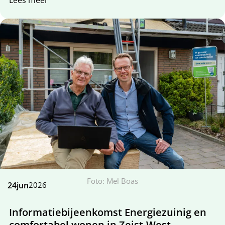
Lees meer
Foto: Mel Boas
24
jun
2026
Informatiebijeenkomst Energiezuinig en
comfortabel wonen in Zeist-West