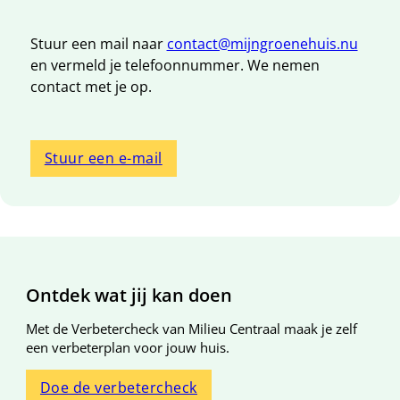
Stuur een mail naar
contact@mijngroenehuis.nu
en vermeld je telefoonnummer. We nemen
contact met je op.
Stuur een e-mail
Algemene informatie
Ontdek wat jij kan doen
Met de Verbetercheck van Milieu Centraal maak je zelf
een verbeterplan voor jouw huis.
Doe de verbetercheck